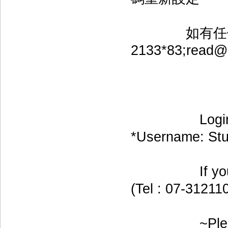
如有任何問題
2133*83;rea
～請尊重
Login inform
*Username: St
If you have 
(Tel : 07-3121
~Please resp