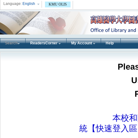
Language:
English
KMU OLIS
Search
ReadersCorner
My Account
Help
Pleas
U
本校和附屬
統【快速登入區