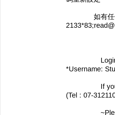
如有任何問題
2133*83;rea
～請尊重
Login inform
*Username: St
If you have 
(Tel : 07-3121
~Please resp