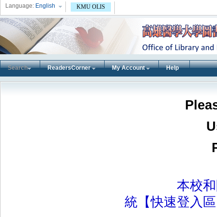
Language:
English
KMU OLIS
Search
ReadersCorner
My Account
Help
Pleas
U
本校和附屬
統【快速登入區