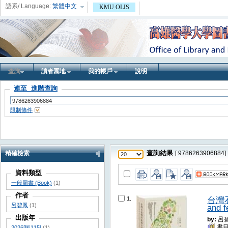
語系/ Language:
繁體中文
KMU OLIS
查詢
讀者園地
我的帳戶
說明
連至 進階查詢
限制條件
精確檢索
查詢結果
[ 9786263906884]
資料類型
一般圖書 (Book)
(1)
作者
1
.
台灣石
呂碧鳳
(1)
and f
出版年
by:
呂碧
書目
2026[民115]
(1)