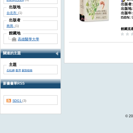
出版者
出版地
出版地
台北市:
(1)
出版年
ISBN:
出版者
商周,
(1)
館藏流
館藏地
高雄醫學大學
關連的主題
主題
石松綱
臺灣
蕨類植物
新書書單RSS
SDG1
(3)
© 20