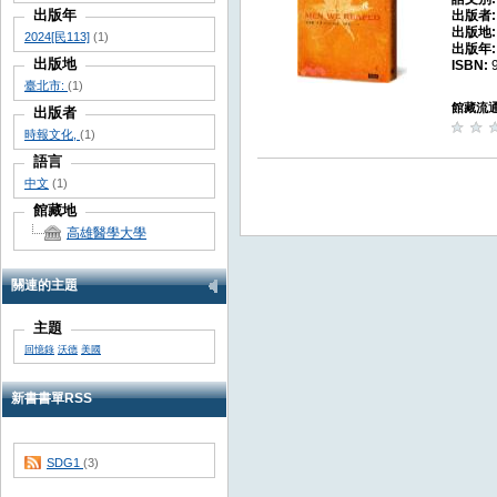
出版年
出版者
出版地
2024[民113]
(1)
出版年
出版地
ISBN:
臺北市:
(1)
館藏流
出版者
時報文化,
(1)
語言
中文
(1)
館藏地
高雄醫學大學
關連的主題
主題
回憶錄
沃德
美國
新書書單RSS
SDG1
(3)