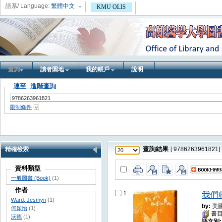
語系/ Language:
繁體中文
KMU OLIS
查詢
讀者園地
我的帳戶
說明
連至 進階查詢
限制條件
精確檢索
查詢結果
[ 9786263961821]
資料類型
一般圖書 (Book)
(1)
作者
1
.
我們
Ward, Jesmyn
(1)
by:
美國
何穎怡
(1)
書目
沃德
(1)
語文別